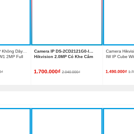
P Không Dây
Camera IP DS-2CD2121G0-I
Camera Hikvi
1 2MP Full
Hikvision 2.0MP Có Khe Cắm
IW IP Cube Wif
, IP66
Thẻ Nhớ, IP67, IK10, Hồng
1080P
Ngoại 30m
1.700.000₫
1.490.000₫
0₫
1.7
2.040.000₫