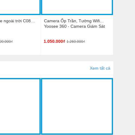
 ngoài trời C08
Camera Ốp Trần, Tường Wifi
Yoosee 360 - Camera Giám Sát
Thế Hệ Mới
1.050.000₫
00.000₫
1.260.000₫
Xem tất cả