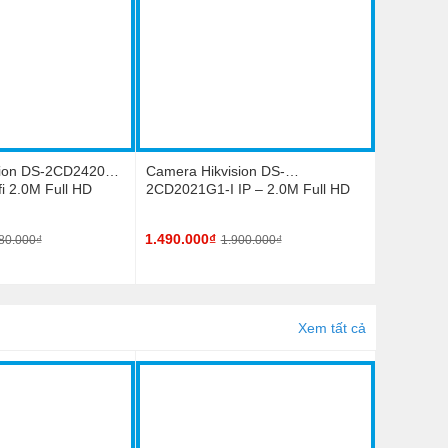
sion DS-2CD2420F-
Camera Hikvision DS-
i 2.0M Full HD
2CD2021G1-I IP – 2.0M Full HD
1080P, Hồng Ngoại 30m, H.265+
1.490.000₫
80.000₫
1.900.000₫
Xem tất cả