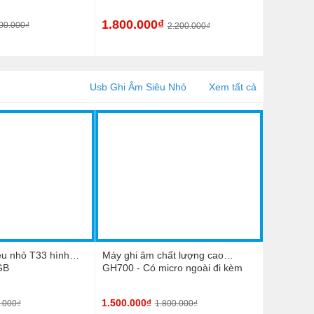
1.800.000₫
00.000₫
2.200.000₫
Usb Ghi Âm Siêu Nhỏ
Xem tất cả
êu nhỏ T33 hình
Máy ghi âm chất lượng cao
GB
GH700 - Có micro ngoài đi kèm
hỗ trợ lọc âm
1.500.000₫
.000₫
1.800.000₫