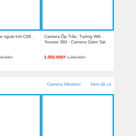
 ngoài trời C08
Camera Ốp Trần, Tường Wifi
Yoosee 360 - Camera Giám Sát
Thế Hệ Mới
1.050.000₫
00.000₫
1.260.000₫
Camera Hikvision
Xem tất cả