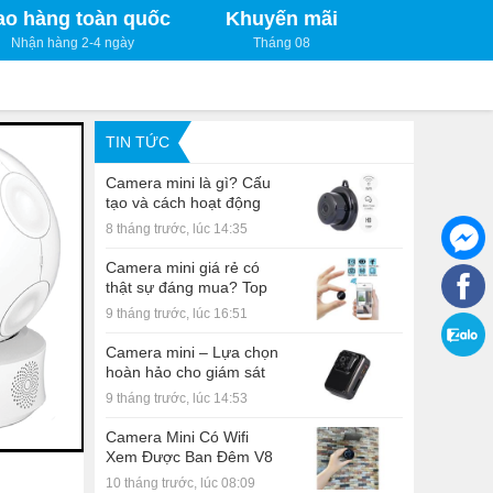
ao hàng toàn quốc
Khuyến mãi
Nhận hàng 2-4 ngày
Tháng 08
TIN TỨC
Camera mini là gì? Cấu
tạo và cách hoạt động
8 tháng trước, lúc 14:35
Camera mini giá rẻ có
thật sự đáng mua? Top
lý do khiến bạn bất ngờ
9 tháng trước, lúc 16:51
Camera mini – Lựa chọn
hoàn hảo cho giám sát
gia đình
9 tháng trước, lúc 14:53
Camera Mini Có Wifi
Xem Được Ban Đêm V8
Plus Nhỏ Gọn Hình Ảnh
10 tháng trước, lúc 08:09