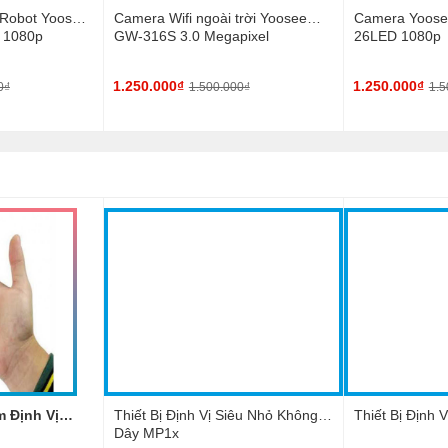
 Robot Yoosee
Camera Wifi ngoài trời Yoosee
Camera Yoosee
 1080p
GW-316S 3.0 Megapixel
26LED 1080p
1.250.000₫
1.250.000₫
0₫
1.500.000₫
1.5
 Định Vị
Thiết Bị Định Vị Siêu Nhỏ Không
Thiết Bị Định
Dây MP1x