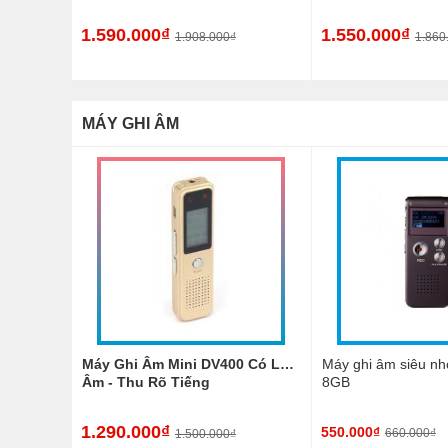
1.590.000₫
1.550.000₫
1.908.000₫
1.860
MÁY GHI ÂM
Máy Ghi Âm Mini DV400 Có Lọc
Máy ghi âm siêu nh
Âm - Thu Rõ Tiếng
8GB
1.290.000₫
550.000₫
660.000₫
1.500.000₫