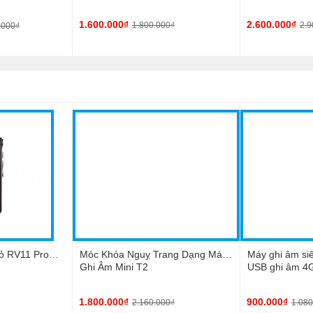
1.600.000₫
2.600.000₫
1.800.000₫
2.9
.000₫
ỏ RV11 Pro
Móc Khóa Nguỵ Trang Dạng Máy
Máy ghi âm si
Ghi Âm Mini T2
USB ghi âm 4
1.800.000₫
900.000₫
2.160.000₫
1.080