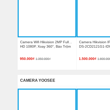
Camera Wifi Hikvision 2MP Full
Camera Hikvision I
HD 1080P, Xoay 360°, Báo Trộm
DS-2CD2121G1-IDW
Thông Minh Chính Hãng, Giá Rẻ
HD Hồng Ngoại 30m
950.000₫
1.500.000₫
1.350.000₫
1.800.00
CAMERA YOOSEE