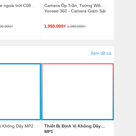
 ngoài trời C08
Camera Ốp Trần, Tường Wifi
Yoosee 360 - Camera Giám Sát
Thế Hệ Mới
1.050.000₫
00.000₫
1.260.000₫
Xem tất cả
 Vị Không Dây MP2
Thiết Bị Định Vị Không Dây
MP1