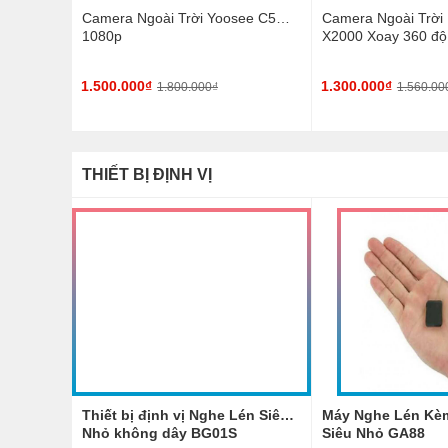
Camera Ngoài Trời Yoosee C5
Camera Ngoài Trời
1080p
X2000 Xoay 360 độ
1.500.000₫
1.300.000₫
1.800.000₫
1.560.00
THIẾT BỊ ĐỊNH VỊ
Thiết bị định vị Nghe Lén Siêu
Máy Nghe Lén Kèm
Nhỏ không dây BG01S
Siêu Nhỏ GA88