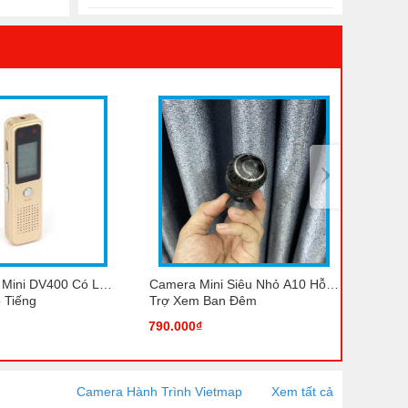
Rõ Nét
Bảng giá dịch vụ dò tìm
thiết bị ẩn - Camera giấu
kín, định vị, nghe lén, ghi
10 tháng trước, lúc 14:07
âm, thiết bị ẩn. Nhà
chung cư, ô Tô, Nhà
phố, nhà biệt thự.
›
 Mini DV400 Có Lọc
Camera Mini Siêu Nhỏ A10 Hỗ
Camer
 Tiếng
Trợ Xem Ban Đêm
Xa Qu
Hồng 
790.000₫
690.0
Camera Hành Trình Vietmap
Xem tất cả