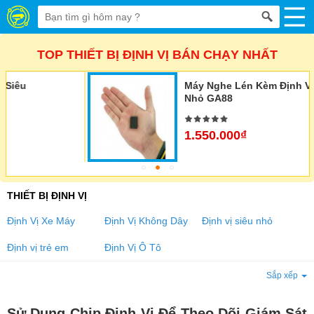
TOP THIẾT BỊ ĐỊNH VỊ BÁN CHẠY NHẤT
Máy Nghe Lén Kèm Định Vị Siêu
Nhỏ GA88
1.550.000₫
THIẾT BỊ ĐỊNH VỊ
Định Vị Xe Máy
Định Vị Không Dây
Định vị siêu nhỏ
Định vị trẻ em
Định Vị Ô Tô
Sắp xếp
Sử Dụng Chip Định Vị Để Theo Dõi Giám Sát