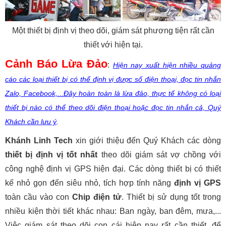
Một thiết bị định vị theo dõi, giám sát phương tiện rất cần
thiết với hiện tại.
Cảnh Báo Lừa Đảo
:
Hiện nay xuất hiện nhiều quảng
cáo các loại thiết bị có thể định vị được số điện thoại, đọc tin nhắn
Zalo, Facebook,...Đây hoàn toàn là lừa đảo, thực tế không có loại
thiết bị nào có thể theo dõi điện thoại hoặc đọc tin nhắn cả, Quý
Khách cần lưu ý
.
Khánh Linh Tech
xin giới thiệu đến Quý Khách các dòng
thiết bị định vị tốt nhất
theo dõi giám sát vợ chồng với
công nghệ định vị GPS hiện đại. Các dòng thiết bị có thiết
kế nhỏ gọn đến siêu nhỏ, tích hợp tính năng
định vị GPS
toàn cầu vào con
Chip điện tử
. Thiết bị sử dụng tốt trong
nhiều kiện thời tiết khác nhau: Ban ngày, ban đêm, mưa,...
Việc giám sát theo dõi con cái hiện nay rất cần thiết, để