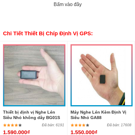
Bấm vào đây
Chi Tiết Thiết Bị Chíp Định Vị GPS:
Thiết bị định vị Nghe Lén
Máy Nghe Lén Kèm Định Vị
Siêu Nhỏ không dây BG01S
Siêu Nhỏ GA88
Đã bán: 6191
Đã bán: 17608
1.590.000₫
1.550.000₫