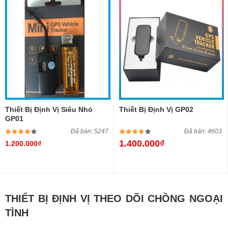
Thiết Bị Định Vị Siêu Nhỏ
Thiết Bị Định Vị GP02
GP01
Đã bán: 5247
Đã bán: 4603
1.400.000₫
1.200.000₫
THIẾT BỊ ĐỊNH VỊ THEO DÕI CHỒNG NGOẠI
TÌNH