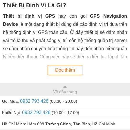
Thiết Bị Định Vị Là Gì?
Thiết bị định vị GPS
hay còn gọi
GPS Navigation
Device
là một dạng thiết bị dùng để xác định vị trí dựa trên
hệ thống định vị GPS toàn cầu. Ở đây thiết bị sẽ đảm nhận
vai trò là thu và phát sóng vị trí, còn hệ thống quản trị server
sẽ đảm nhận chuyển tiếp thông tin này đến phần mềm quản
lý trên điện thoại. Công việc này sẽ diễn ra liên tục lặp đi lặp
lại 24/24 giúp quá trình định vị xác định vị trí không bị gián
Đọc thêm
đoạn.
Công Dụng Thiết Bị Định Vị Là Gì?
Về đầu trang
Hầu hết các loại
thiết bị định vị GPS
được dùng với mục
0932 793 426
Gọi Mua:
(08:30 - 20:00)
đích giám sát, theo dõi vợ chồng ngoại tình hoặc bảo vệ tài
sản như xe máy. Hiện nay nhu cầu sử dụng các loại thiết bị
0932.793.426
Khiếu Nại:
(10:00 - 17:00)
GPS
dạng này rất nhiều trong đời sống, nổi trội là dùng để
Hồ Chí Minh: Hẻm 698 Trường Chinh, Tân Bình, Hồ Chí Minh
định vị theo dõi Vợ Chồng ngoại tình.