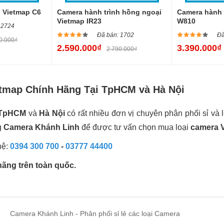
h Vietmap C6
Camera hành trình hồng ngoại
Camera hành 
Vietmap IR23
W810
 2724
Đã bán: 1702
Đã
0.000₫
2.590.000₫
3.390.000₫
2.790.000₫
etmap Chính Hãng Tại TpHCM và Hà Nội
ở TpHCM
và
Hà Nội
có rất nhiều đơn vị chuyên phân phối sỉ và
g
Camera Khánh Linh
để được tư vấn chọn mua loại
camera 
hệ:
0394 300 700
-
03777 44400
ãng trên toàn quốc.
Camera Khánh Linh - Phân phối sỉ lẻ các loại Camera