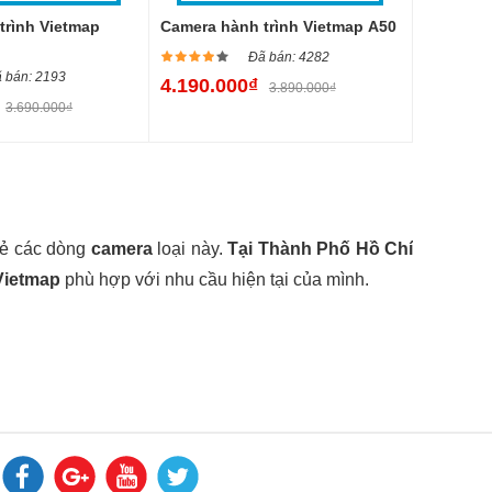
trình Vietmap
Camera hành trình Vietmap A50
Đã bán: 4282
 bán: 2193
4.190.000₫
3.890.000₫
3.690.000₫
 lẻ các dòng
camera
loại này.
Tại Thành Phố Hồ Chí
Vietmap
phù hợp với nhu cầu hiện tại của mình.