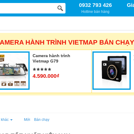
0932 793 426
Gi
Hotline bán hàng
AMERA HÀNH TRÌNH VIETMAP BÁN CHẠ
Camera hành trình
Vietmap G79
4.590.000₫
 khác
Mới
Bán chạy