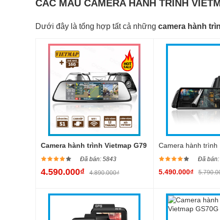
CÁC MẪU CAMERA HÀNH TRÌNH VIETM
Dưới đây là tổng hợp tất cả những
camera hành trì
Camera hành trình Vietmap G79
Camera hành trình
Đã bán: 5843
Đã bán:
4.590.000₫
5.490.000₫
5.790.0
4.890.000₫