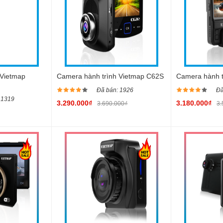
 Vietmap
Camera hành trình Vietmap C62S
Camera hành t
Đã bán: 1926
Đã
 1319
3.290.000₫
3.180.000₫
3.690.000₫
3.