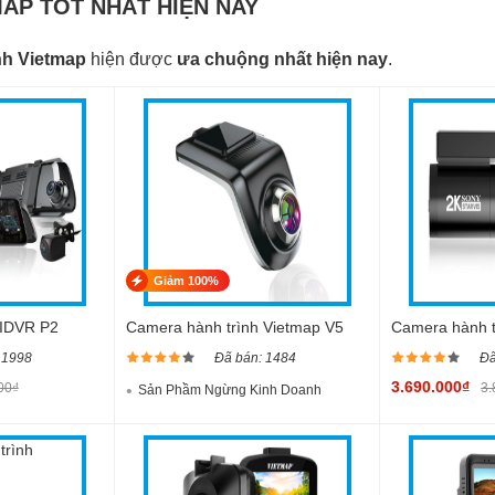
AP TỐT NHẤT HIỆN NAY
nh Vietmap
hiện được
ưa chuộng nhất hiện nay
.
Giảm 100%
 IDVR P2
Camera hành trình Vietmap V5
Camera hành t
 1998
Đã bán: 1484
Đã
3.690.000₫
00₫
3.
Sản Phầm Ngừng Kinh Doanh