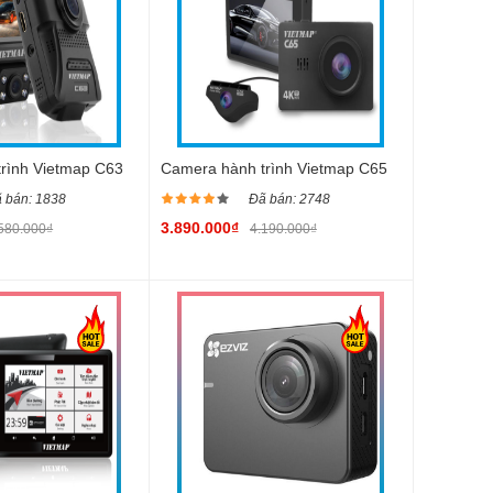
rình Vietmap C63
Camera hành trình Vietmap C65
 bán: 1838
Đã bán: 2748
3.890.000₫
580.000₫
4.190.000₫