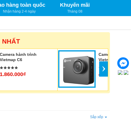
ao hàng toàn quốc
Khuyến mãi
Nhận hàng 2-4 ngày
Tháng 08
Y NHẤT
Camera hành trình
Camera hành tr
Vietmap C6
Vietmap A50
›
1.860.000₫
4.190.000₫
Sắp xếp