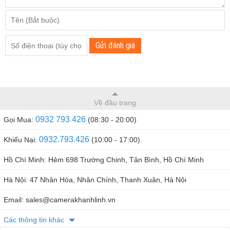
Thông Số Kỹ Thuật
Mã: GR-100
Nguồn: dùng pin 12V có thể sạc lại
Gửi đánh giá
Màn hình: Màn hình LED
Bộ điều khiển: Tìm kiếm xoay tự động
Nhiệt độ hoạt động: 0 – 40°C / 32 – 104°C
Hệ thống âm thanh: thị giác và thính giác
Về đầu trang
Cân nặng khoảng 3,2kg
0932 793 426
Gọi Mua:
(08:30 - 20:00)
Cách Sử Dụng Và Phát Hiện Vàng:
0932.793.426
Khiếu Nại:
(10:00 - 17:00)
Chúng tôi mang thiết bị thẳng song song với đất và chúng
Hồ Chí Minh: Hẻm 698 Trường Chinh, Tân Bình, Hồ Chí Minh
tôi bật thiết bị bằng cách nhấp vào màn hình và lựa chọn
mục tiêu cần tìm kiếm.
Hà Nội: 47 Nhân Hòa, Nhân Chính, Thanh Xuân, Hà Nội
Ví dụ (vàng): chúng ta phải chọn kim loại vàng. Sau đó
Email: sales@camerakhanhlinh.vn
chúng ta chọn Phạm vi phía trước và quyền tìm kiếm theo
Các thông tin khác
kích thước của khu vực mà chúng ta muốn tìm kiếm, ví dụ,