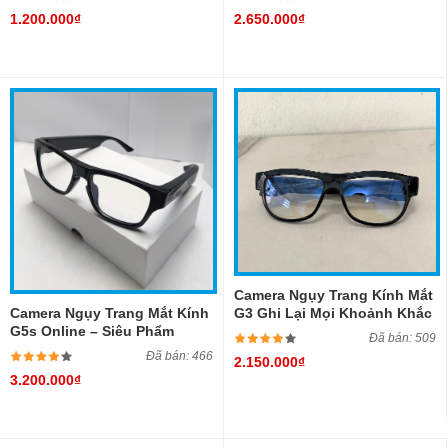
Thời Trang
1.200.000₫
2.650.000₫
Camera Ngụy Trang Kính Mắt
Camera Ngụy Trang Mắt Kính
G3 Ghi Lại Mọi Khoảnh Khắc
G5s Online – Siêu Phẩm
Tuyệt Vời Video 4K Siêu Nét
Đã bán: 509
Quay Video 4K Kín Đáo, Hiện
Đã bán: 466
2.150.000₫
Đại Và Sang Trọng
3.200.000₫