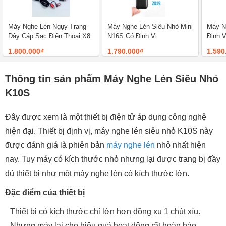
Máy Nghe Lén Ngụy Trang
Máy Nghe Lén Siêu Nhỏ Mini
Máy N
Dây Cáp Sạc Điện Thoại X8
N16S Có Định Vị
Định V
1.800.000₫
1.790.000₫
1.590
Thông tin sản phẩm Máy Nghe Lén Siêu Nhỏ
K10S
Đây được xem là một thiết bị điện tử áp dụng công nghệ
hiện đại. Thiết bị định vị, máy nghe lén siêu nhỏ K10S này
được đánh giá là phiên bản
máy nghe lén
nhỏ nhất hiện
nay. Tuy máy có kích thước nhỏ nhưng lại được trang bị đầy
đủ thiết bị như một máy nghe lén có kích thước lớn.
Đặc điểm của thiết bị
Thiết bị có kích thước chỉ lớn hơn đồng xu 1 chút xíu.
Nhưng máy lại cho hiệu quả hoạt động rất hoàn hảo.