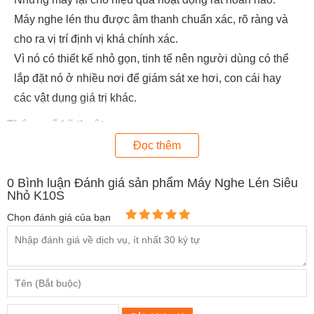
Máy nghe lén thu được âm thanh chuẩn xác, rõ ràng và
cho ra vị trí định vị khá chính xác.
Vì nó có thiết kế nhỏ gọn, tinh tế nên người dùng có thể
lắp đặt nó ở nhiều nơi để giám sát xe hơi, con cái hay
các vật dụng giá trị khác.
Thông số kỹ thuật
Đọc thêm
Tần số hoạt động: 850/900/1800/1900
GPRS: Upload60
0
Bình luận Đánh giá sản phẩm Máy Nghe Lén Siêu
Định vị GSM: 35s
Nhỏ K10S
Kích thước: 41 (L) × 23 (W) x 14,5 (H) mm
Chọn đánh giá của bạn
Thu âm thanh lên đến 20m2
Thời gian sạc pin khoảng 2-3h
Thời gian hoạt động chờ lên đến 5 ngày