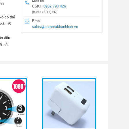
Liên hệ
ình
CSKH
0932 793 426
(8-21h cả T7, CN)
Nó có thể
Email
hải đối
sales@camerakhanhlinh.vn
lần đầu
t nối