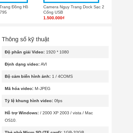
Trang Đồng Hồ
Camera Ngụy Trang Dock Sạc 2
795
Cổng USB
1.500.000₫
Thông số kỹ thuật
Độ phân giải Video:
1920 * 1080
Định dạng video:
AVI
Bộ cảm biến hình ảnh:
1 / 4COMS
Mã hóa video:
M-JPEG
Tỷ lệ khung hình video:
0fps
Hỗ trợ Windows:
/ 2000 XP 2003 / vista / Mac
OS10.
Thẻ nhớ Micro SD (TF card):
1GB-32GB