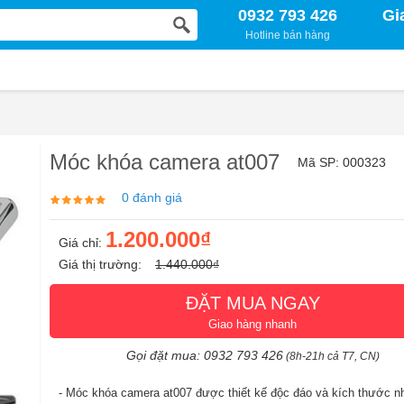
0932 793 426
Gi
Hotline bán hàng
Móc khóa camera at007
Mã SP: 000323
0 đánh giá
1.200.000₫
Giá chỉ:
Giá thị trường:
1.440.000₫
ĐẶT MUA NGAY
Giao hàng nhanh
Gọi đặt mua: 0932 793 426
(8h-21h cả T7, CN)
- Móc khóa camera at007 được thiết kế độc đáo và kích thước n