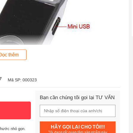
Đọc thêm
7
Mã SP: 000323
Bạn cần chúng tôi gọi lại TƯ VẤN
HÃY GỌI LẠI CHO TÔI!!!
thước nhỏ gọn.
Tôi đang rất quan tâm sản phẩm này