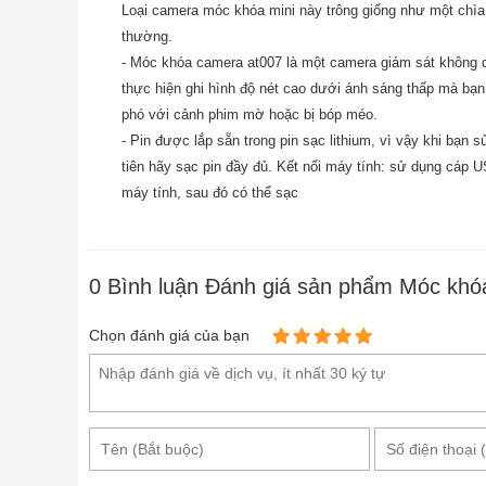
Loại camera móc khóa mini này trông giống như một chìa
Cấu tạo came
thường.
- Móc khóa camera at007 là một camera giám sát không 
- Sản phẩm
móc khóa camera at007
với Thiết kế 
thực hiện ghi hình độ nét cao dưới ánh sáng thấp mà bạn
thiết kế vô cùng độc đáo vì thế
Camera móc khóa 
phó với cảnh phim mờ hoặc bị bóp méo.
tay người dùng.Phần thân thiết bị được gắn thêm 
- Pin được lắp sẵn trong pin sạc lithium, vì vậy khi bạn 
Thiết kế màu đen và trắng sang trọng trong bên 
tiên hãy sạc pin đầy đủ. Kết nối máy tính: sử dụng cáp U
ngụy trang hoàn hảo. Khi sử dụng khó có thể bị phát
máy tính, sau đó có thể sạc
- Tích hợp nhiều tính năng ưu việt: Được trang bị 
và tiếng động cùng hình ảnh chân thức để phục vụ
0
Bình luận Đánh giá sản phẩm Móc khó
nét, mắt camera có thể thu hình với độ phân giải H
sống động. Sau khi trải nghiệm, khách hàng đều 
Chọn đánh giá của bạn
móc khóa camera at007
được coi là điểm đặc biệt
chắn đây là lựa chọn tuyệt vời dành cho bạn với nh
hỗ trợ làm việc tốt trong nhiều hệ điều hành khác
OS10.4. Điều này cho phép
móc khóa camera at0
nghệ khác nhau. Pin chất lượng cao với dung lượng