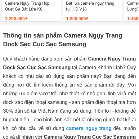
Camera Ngụy Trang Hộp
Bật lửa camera ngụy trang
Camer
Quẹt Ga Bật Lửa K6
full HD V18
Lưng/ 
Về Điệ
1.200.000₫
1.200.000₫
1.450
Thông tin sản phẩm Camera Ngụy Trang
Dock Sạc Cục Sạc Samsung
Quý khách hàng đang xem sản phẩm
Camera Ngụy Trang
Dock Sạc Cục Sạc Samsung
tại Camera Khánh Linh? Quý
khách có nhu cầu sử dụng sản phẩm này? Bạn đang đến
đúng nơi để tìm kiếm thông tin về sản phẩm rồi đấy. Với
những ưu điểm vượt trội nhờ thiết kế nhỏ gọn, tinh vi là một
dock sạc điện thoại samsung - sản phẩm điện thoại mà hơn
30% dân số tại Việt Nam đang sử dụng. Tiện lợi - không dễ
bị phát hiện - cho hình ảnh sắc nét là những gì mà bất kể ai
khi có nhu cầu về sử dụng
camera ngụy trang
đều muốn
có và dĩ nhiên với
Camera Ngụy Trang Cục Sạc Samsung