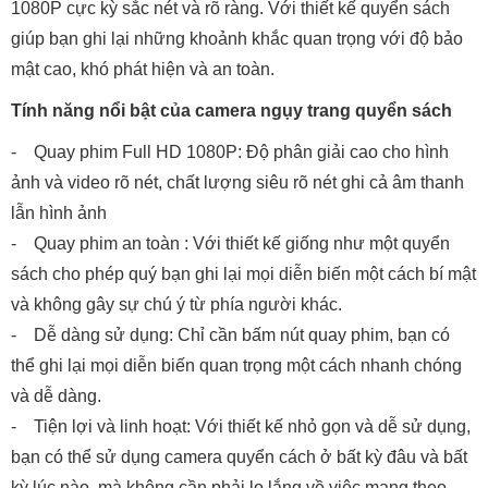
1080P cực kỳ sắc nét và rõ ràng. Với thiết kế quyển sách
giúp bạn ghi lại những khoảnh khắc quan trọng với độ bảo
mật cao, khó phát hiện và an toàn.
Tính năng nổi bật của camera ngụy trang quyển sách
- Quay phim Full HD 1080P: Độ phân giải cao cho hình
ảnh và video rõ nét, chất lượng siêu rõ nét ghi cả âm thanh
lẫn hình ảnh
- Quay phim an toàn : Với thiết kế giống như một quyển
sách cho phép quý bạn ghi lại mọi diễn biến một cách bí mật
và không gây sự chú ý từ phía người khác.
- Dễ dàng sử dụng: Chỉ cần bấm nút quay phim, bạn có
thể ghi lại mọi diễn biến quan trọng một cách nhanh chóng
và dễ dàng.
- Tiện lợi và linh hoạt: Với thiết kế nhỏ gọn và dễ sử dụng,
bạn có thể sử dụng camera quyển cách ở bất kỳ đâu và bất
kỳ lúc nào, mà không cần phải lo lắng về việc mang theo