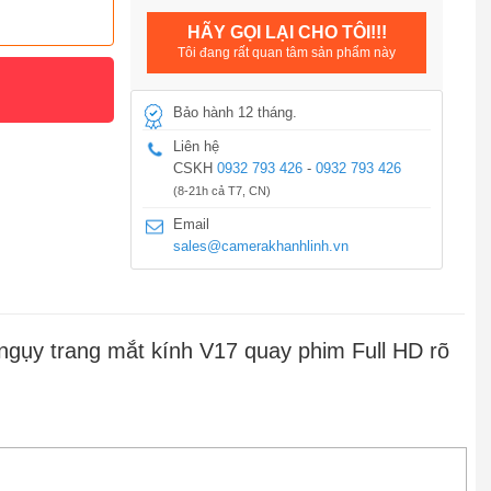
HÃY GỌI LẠI CHO TÔI!!!
Tôi đang rất quan tâm sản phẩm này
Bảo hành 12 tháng.
Liên hệ
CSKH
0932 793 426
-
0932 793 426
(8-21h cả T7, CN)
Email
sales@camerakhanhlinh.vn
gụy trang mắt kính V17 quay phim Full HD rõ