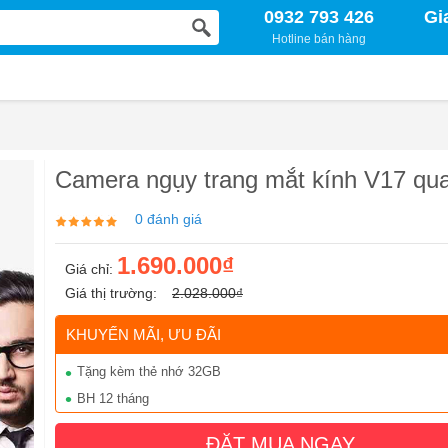
0932 793 426
Gi
Hotline bán hàng
Camera ngụy trang mắt kính V17 qua
0 đánh giá
1.690.000₫
Giá chỉ:
Giá thị trường:
2.028.000₫
KHUYẾN MÃI, ƯU ĐÃI
Tặng kèm thẻ nhớ 32GB
BH 12 tháng
ĐẶT MUA NGAY