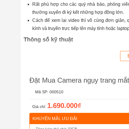
Rất phù hợp cho các quý nhà báo, phóng viê
thường xuyên đi ký kết những hợp đồng lớn.
Cách để xem lại video thì vô cùng đơn giản
kính và truyền trực tiếp lên máy tính hoặc lapt
Thông số kỹ thuật
Model: Mắt kính V17
Màu đen
Chất liệu: ABS
Độ phân giải video: Full HD 1920*1080P
Đặt Mua Camera ngụy trang mắt 
Wifi từ xa: Không hỗ trợ
Điện áp sạc: DC-5V
Mã SP: 000510
Định dạng video: AVI
1.690.000₫
Tích hợp pin: 3.7V 300mAh
Giá chỉ:
Thời gian sạc đầy: Khoảng 1.5 giờ
KHUYẾN MÃI, ƯU ĐÃI
Thời gian quay video liên tục sau khi sạc đầy: