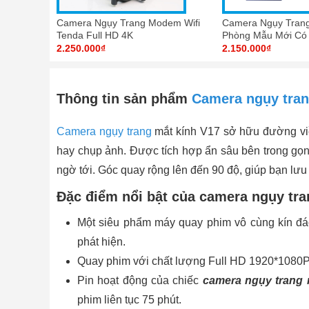
Camera Ngụy Trang Modem Wifi
Camera Ngụy Tran
Tenda Full HD 4K
Phòng Mẫu Mới Có
4K
2.250.000₫
2.150.000₫
Thông tin sản phẩm
Camera ngụy tran
Camera ngụy trang
mắt kính V17 sở hữu đường viề
hay chụp ảnh. Được tích hợp ẩn sâu bên trong gọng
ngờ tới. Góc quay rộng lên đến 90 độ, giúp bạn lưu
Đặc điểm nổi bật của camera ngụy tra
Một siêu phẩm máy quay phim vô cùng kín đáo
phát hiện.
Quay phim với chất lượng Full HD 1920*1080P c
Pin hoạt động của chiếc
camera ngụy trang 
phim liên tục 75 phút.