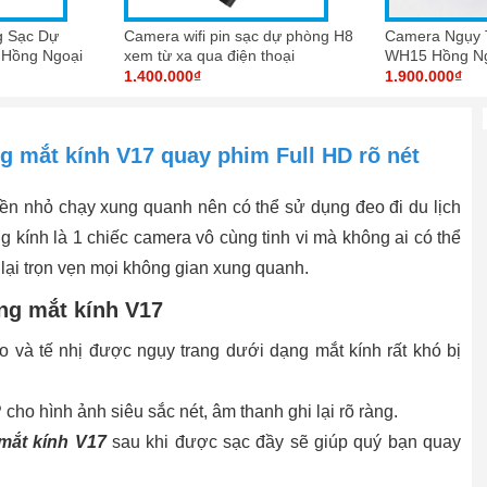
g Sạc Dự
Camera wifi pin sạc dự phòng H8
Camera Ngụy 
 Hồng Ngoại
xem từ xa qua điện thoại
WH15 Hồng N
1.400.000₫
1.900.000₫
g mắt kính V17 quay phim Full HD rõ nét
n nhỏ chạy xung quanh nên có thể sử dụng đeo đi du lịch
 kính là 1 chiếc camera vô cùng tinh vi mà không ai có thể
 lại trọn vẹn mọi không gian xung quanh.
ng mắt kính V17
 và tế nhị được ngụy trang dưới dạng mắt kính rất khó bị
ho hình ảnh siêu sắc nét, âm thanh ghi lại rõ ràng.
mắt kính V17
sau khi được sạc đầy sẽ giúp quý bạn quay