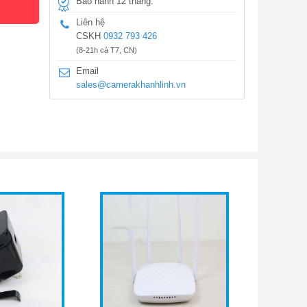
Bảo hành 12 tháng.
Liên hệ
CSKH
0932 793 426
(8-21h cả T7, CN)
Email
sales@camerakhanhlinh.vn