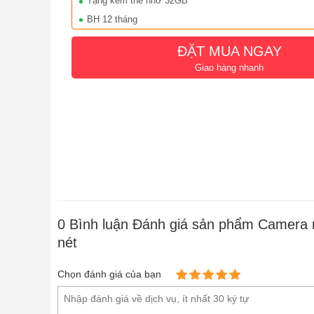
Tặng kèm thẻ nhớ 32GB
Kích thước kính: 150 * 155 * 42mm
BH 12 tháng
ĐẶT MUA NGAY
Giao hàng nhanh
0
Bình luận Đánh giá sản phẩm Camera n
nét
Chọn đánh giá của bạn