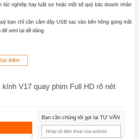
n tác nghiệp hay luật sư hoặc một số quý bác doanh nhân
, quý bạn chỉ cần cắm dây USB sạc vào bên hông gọng mắt
op để xem lại dễ dàng
Đọc thêm
kính V17 quay phim Full HD rõ nét
Bạn cần chúng tôi gọi lại TƯ VẤN
 Khoảng 75 phút