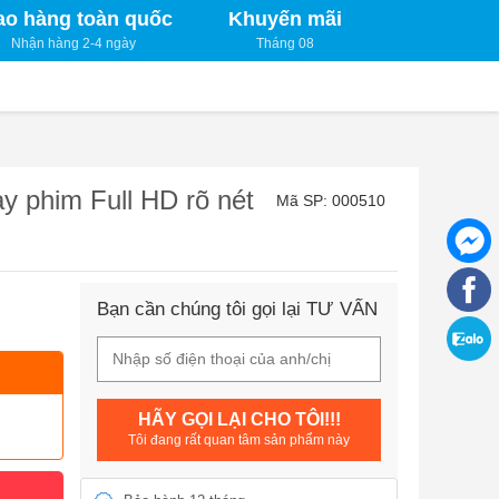
ao hàng toàn quốc
Khuyến mãi
Nhận hàng 2-4 ngày
Tháng 08
y phim Full HD rõ nét
Mã SP: 000510
Bạn cần chúng tôi gọi lại TƯ VẤN
HÃY GỌI LẠI CHO TÔI!!!
Tôi đang rất quan tâm sản phẩm này