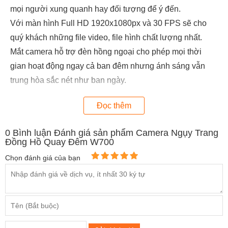
mọi người xung quanh hay đối tượng để ý đến.
Với màn hình Full HD 1920x1080px và 30 FPS sẽ cho
quý khách những file video, file hình chất lượng nhất.
Mắt camera hỗ trợ đèn hồng ngoại cho phép mọi thời
gian hoạt động ngay cả ban đêm nhưng ánh sáng vẫn
trung hòa sắc nét như ban ngày.
Đồng hồ camera
quay đêm w7000 là sự lựa chọn hoàn
Đọc thêm
hảo nhất cho các nhà báo, thám tử, điệp viên… khi điều
tra tin tức, chứng cứ. Sản phẩm cũng được đông đảo các
0
Bình luận Đánh giá sản phẩm Camera Ngụy Trang
tín đồ sinh viên, nhiếp ảnh, nhà kinh doanh… sử dụng để
Đồng Hồ Quay Đêm W700
quay lưu những sự kiện quan trọng, những khoảnh khắc
Chọn đánh giá của bạn
đáng nhớ, những hình ảnh thiên nhiên sinh động…
THÔNG SỐ ĐỒNG HỒ CAMERA:
Định dạng video: AVI
Độ phân giải video: 1920 * 1080P AVI, 30FPS