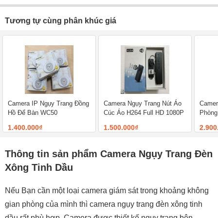
Tương tự cùng phân khúc giá
Camera IP Ngụy Trang Đồng
Camera Ngụy Trang Nút Áo
Camer
Hồ Để Bàn WC50
Cúc Áo H264 Full HD 1080P
Phòng
Wifi
1.400.000₫
1.500.000₫
2.900
Thông tin sản phẩm Camera Ngụy Trang Đèn
Xông Tinh Dầu
Nếu Bạn cần một loại camera giám sát trong khoảng không
gian phòng của mình thì camera ngụy trang đèn xông tinh
dầu rất phù hợp. Camera được thiết kế ngụy trang bên