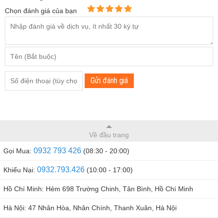
Chọn đánh giá của bạn
Vị Trí Mắt Camera Của Đèn Xông Tinh Dầu
Gửi đánh giá
Chi Tiết Tính Năng Camera Ngụy Trang Đèn Xông Tinh
Dầu
Các tính năng của mẫu camera ngụy trang đèn xông tinh
dầu này bao gồm:
Về đầu trang
Quay video
0932 793 426
Gọi Mua:
(08:30 - 20:00)
Chụp ảnh
0932.793.426
Khiếu Nại:
(10:00 - 17:00)
Ghi âm
Xem trực tiếp trên điện thoại
Hồ Chí Minh: Hẻm 698 Trường Chinh, Tân Bình, Hồ Chí Minh
Thông Số Kỹ Thuật
Hà Nội: 47 Nhân Hòa, Nhân Chính, Thanh Xuân, Hà Nội