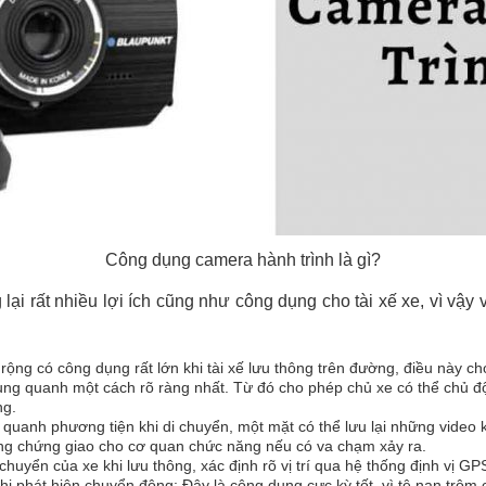
Công dụng camera hành trình là gì?
i rất nhiều lợi ích cũng như công dụng cho tài xế xe, vì vậy vi
rộng có công dụng rất lớn khi tài xế lưu thông trên đường, điều này ch
ung quanh một cách rõ ràng nhất. Từ đó cho phép chủ xe có thể chủ đ
ng.
 quanh phương tiện khi di chuyển, một mặt có thể lưu lại những vide
ng chứng giao cho cơ quan chức năng nếu có va chạm xảy ra.
chuyển của xe khi lưu thông, xác định rõ vị trí qua hệ thống định vị G
i phát hiện chuyển động: Đây là công dụng cực kỳ tốt, vì tệ nạn trộm c