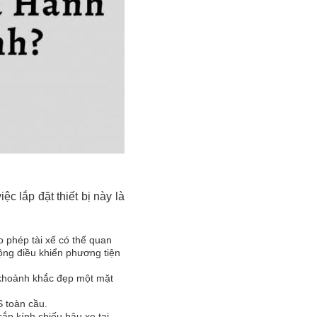
ệc lắp đặt thiết bị này là
o phép tài xế có thể quan
ộng điều khiển phương tiện
o khoảnh khắc đẹp một mặt
PS toàn cầu.
ắp kính chiếu hậu xe tại