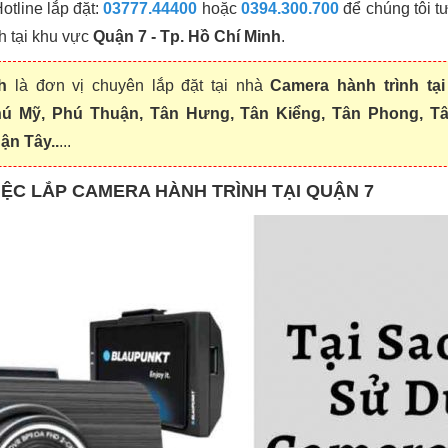
otline lắp đặt:
03777.44400
hoặc
0394.300.700
để chúng tôi t
h tại khu vực
Quận 7 - Tp. Hồ Chí Minh
.
h
là đơn vị chuyên lắp đặt tại nhà
Camera hành trình tạ
hú Mỹ, Phú Thuận, Tân Hưng, Tân Kiểng, Tân Phong, Tâ
ận Tây..
...
ỆC LẮP CAMERA HÀNH TRÌNH TẠI QUẬN 7