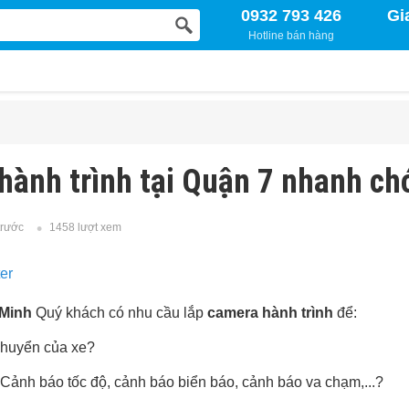
0932 793 426
Gi
Hotline bán hàng
hành trình tại Quận 7 nhanh ch
trước
1458 lượt xem
 Minh
Quý khách có nhu cầu lắp
camera hành trình
để:
 chuyển của xe?
e: Cảnh báo tốc độ, cảnh báo biển báo, cảnh báo va chạm,...?