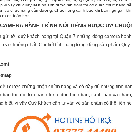
p vì vậy khi quay lại hình ảnh được tên trộm thì cơ quan chức năng dễ 
òn có chức năng dẫn đường. Chức năng cảnh báo khi bạn ngủ gật, khi 
ễn ra an toàn hơn.
 CAMERA HÀNH TRÌNH NỔI TIẾNG ĐƯỢC ƯA CHUỘ
n gửi tới quý khách hàng tại Quận 7 những dòng camera hành
c ưa chuộng nhất. Chi tiết tính năng từng dòng sản phẩm Quý 
aomi
etmap
ều được chứng nhận chính hãng và có đầy đủ những tính năng 
báo tốc độ, lưu hành trình, đọc biển báo, cảnh báo va chạm,.
êng biệt, vì vậy Quý Khách cần tư vấn về sản phẩm có thể liên hệ 