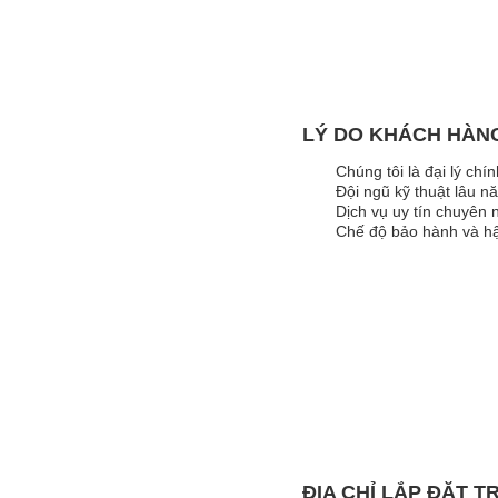
LÝ DO KHÁCH HÀN
Chúng tôi là đại lý chí
Đội ngũ kỹ thuật lâu n
Dịch vụ uy tín chuyên
Chế độ bảo hành và hậ
ĐỊA CHỈ LẮP ĐẶT T